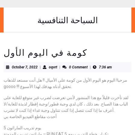
Skip
to
content
السباحة التنافسية
Skip
to
content
كومة في اليوم الأول
October
oqvrt
October 7, 2022
|
oqvrt
|
0 Comment
|
7:36 am
7,
2022
مرحبا! اليوم هو اليوم الأول من كومة على الأميال !! هل أنت مستعد للذهاب
goooo !!! تحقق أدناه بهدفك لهذا الأسبوع.
لقد تأخرت قليلاً مع هذا المنشور لأنني تعرضت لضرب غير متوقع للغاية على
الباب هذا الصباح. بعد ذلك ، كان لدي وجبة فطور/وجبة إفطار لذيذة للغاية/لا
أعرف ما إذا كنت تتصل إذا كنت تتناول وجبة غداء إذا كنت لا تشرب.
أحدث مقاطع الفيديو الخاصة بي
يوم تدريب الماراثون 5
ماراثون تدريب المدونة – RUN EAT تكرار. خطة التدريب يوم 5.