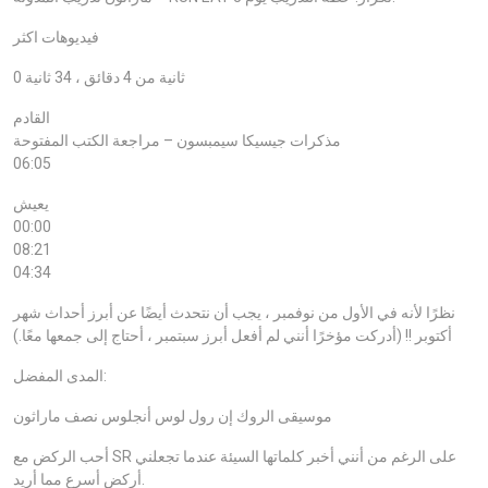
فيديوهات اكثر
0 ثانية من 4 دقائق ، 34 ثانية
القادم
مذكرات جيسيكا سيمبسون – مراجعة الكتب المفتوحة
06:05
يعيش
00:00
08:21
04:34
نظرًا لأنه في الأول من نوفمبر ، يجب أن نتحدث أيضًا عن أبرز أحداث شهر
أكتوبر !! (أدركت مؤخرًا أنني لم أفعل أبرز سبتمبر ، أحتاج إلى جمعها معًا.)
المدى المفضل:
موسيقى الروك إن رول لوس أنجلوس نصف ماراثون
أحب الركض مع SR على الرغم من أنني أخبر كلماتها السيئة عندما تجعلني
أركض أسرع مما أريد.