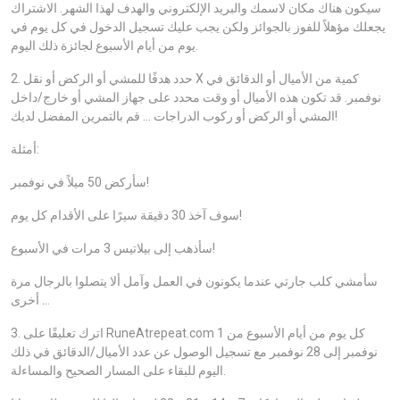
سيكون هناك مكان لاسمك والبريد الإلكتروني والهدف لهذا الشهر. الاشتراك
يجعلك مؤهلاً للفوز بالجوائز ولكن يجب عليك تسجيل الدخول في كل يوم في
يوم من أيام الأسبوع لجائزة ذلك اليوم.
2. حدد هدفًا للمشي أو الركض أو نقل X كمية من الأميال أو الدقائق في
نوفمبر. قد تكون هذه الأميال أو وقت محدد على جهاز المشي أو خارج/داخل
المشي أو الركض أو ركوب الدراجات … قم بالتمرين المفضل لديك!
أمثلة:
سأركض 50 ميلاً في نوفمبر!
سوف آخذ 30 دقيقة سيرًا على الأقدام كل يوم!
سأذهب إلى بيلاتيس 3 مرات في الأسبوع!
سأمشي كلب جارتي عندما يكونون في العمل وآمل ألا يتصلوا بالرجال مرة
أخرى …
3. اترك تعليقًا على RuneAtrepeat.com كل يوم من أيام الأسبوع من 1
نوفمبر إلى 28 نوفمبر مع تسجيل الوصول عن عدد الأميال/الدقائق في ذلك
اليوم للبقاء على المسار الصحيح والمساءلة.