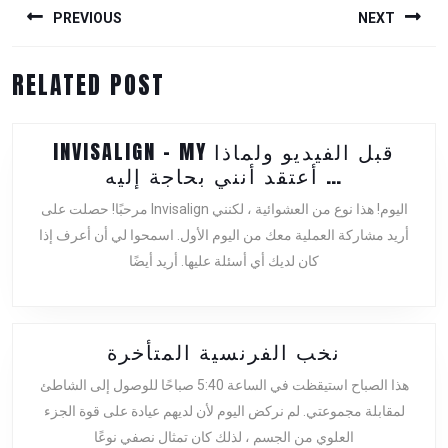
NAVIGATION
PREVIOUS
NEXT
Previous
Next
RELATED POST
post:
post:
INVISALIGN – MY قبل الفيديو ولماذا
INVISALIGN
أعتقد أنني بحاجة إليه …
–
مرحبًا! حصلت على Invisalign اليوم! هذا نوع من العشوائية ، لكنني
MY
أريد مشاركة العملية معك من اليوم الأول. اسمحوا لي أن أعرف إذا
قبل
كان لديك أي أسئلة عليها. أريد أيضًا
الفيديو
ولماذا
أعتقد
أنني
نخب
نخب الفرنسية المتأخرة
بحاجة
الفرنسية
إليه
هذا الصباح استيقظت في الساعة 5:40 صباحًا للوصول إلى الشاطئ
المتأخرة
…
لمقابلة مجموعتي. لم نركض اليوم لأن لديهم عيادة على قوة الجزء
العلوي من الجسم ، لذلك كان تمثال نصفي نوعًا