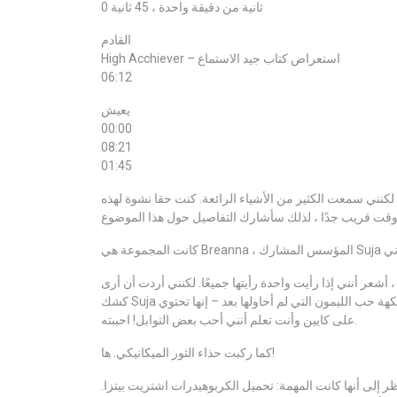
0 ثانية من دقيقة واحدة ، 45 ثانية
القادم
High Acchiever – استعراض كتاب جيد الاستماع
06:12
يعيش
00:00
08:21
01:45
كنني سمعت الكثير من الأشياء الرائعة. كنت حقا نشوة لهذه
أشعر أنني إذا رأيت واحدة رأيتها جميعًا. لكنني أردت أن أرى
كشك Suja لأنني سمعت أنه كان رائعًا بشكل لا يصدق. وكانوا يأخذون أخذ عينات من نكهة حب الليمون التي لم أحاولها بعد – إنها تحتوي
على كايين وأنت تعلم أنني أحب بعض التوابل! احببته.
كما ركبت حذاء الثور الميكانيكي. ها!
ظر إلى أنها كانت المهمة: تحميل الكربوهيدرات اشتريت بيتزا.