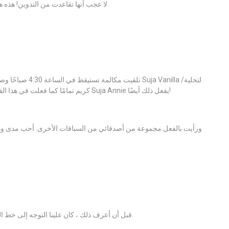
تخيل دهشتي عندما سلمها SkinnyRunner! لا عجب أنها تقاعدت من التدوين! هذه هي أزعجها الجديد.
تلقيت مكالمة تستيق
كريم تمامًا كما فعلت في هذا القهوة المثلجة التي صنعتها الأسبوع الماضي. المالك المشارك لـ Suja Annie يفعل ذلك أيضًا!
قبل أن أعرف ذلك ، كان علينا التوجه إلى خط البداية! قابلت أيضًا بعض القراء في الدورة ، بما في ذلك دانيال.