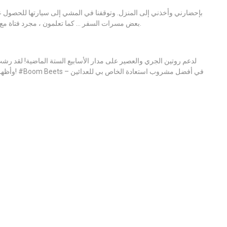
بعض مسرات السفر … كما تعلمون ، مجرد فتاة مع كل ممتلكاتها في 7-11 لا تمانع في ذلك. أنيق بشكل لا يصدق.
وأظهرت الد