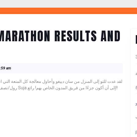
 MARATHON RESULTS AND
:59 am
كل
رول/نصف ماراثون. كنت أخطط بالفعل لتشغيله ، ولحسن الحظ دعاني Suja إلى أن أكون جزءًا من فريق المدون الخاص بهم! رائع!!
ل