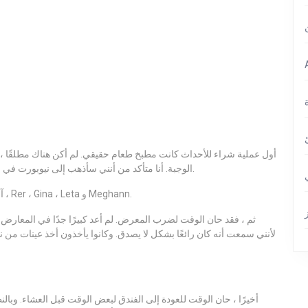
أول عملية شراء للأحداث كانت مطبخ طعام حقيقي. لم أكن هناك مطلقًا ، ل
الوجبة. أنا متأكد من أنني سأذهب إلى نيوبورت في وقت قريب جدًا ، لذلك سأشارك التفاصيل حول هذا الموضوع.
كانت المجموعة هي Breanna ، المؤسس المشارك Suja آني ، Rer ، Gina ، Leta و Meghann.
ثم ، فقد حان الوقت لضرب المعرض. لم أعد كبيرًا جدًا في المعارض ، 
أخيرًا ، حان الوقت للعودة إلى الفندق لبعض الوقت قبل العشاء. وبالن