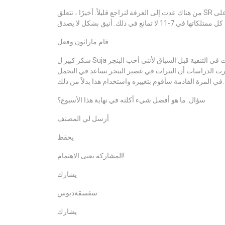
من هناك عدت إلى الغرفة لتراجع قليلاً. أخيرًا ، تتعلق SR بإحضارني وأخذني إلى المنزل. وتوقفنا في المشي إلى سيارتها للحصول على
قام ماراثون وفعل
شكر كبير ل Suja لدعم روتين الجري والعصير على مدار الأسابيع الستة الماضية! لقد رشت في التنقية قبل السباق لأنني أحب البنجر
راسات أن النترات في عصير البنجر تساعد في التحمل! #Boom Beets في أفضل مشروب استعادة الخاص بي للعدائين –
في المرة القادمة سأقوم بتغييره واستخدام هذا بدلاً من ذلك.
سؤال: ما هو أفضل شيء أكلته في نهاية هذا الأسبوع؟
أرسل لي المصنف
يحفظ
المشاركة تعنى الاهتمام!
يشارك
سقسقةدبوس
يشارك