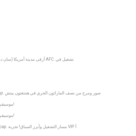
أرقى مدينة أمريكا (سان دييغو) نتائج سباق نصف ماراثون وتلخص. صور نصف الماراثون AFC. تشغيل في
Surf City Marathon و Half Marathon Results and Recap. صور ومرح من نصف الماراثون الجري في هنتنغتون بيتش
موسيقى الروك أند رول سان دييغو هاف ماراثون 13 أبرز من السباق!
موسيقى الروك أند رول سان دييغو هاف ماراثون 13 أبرز من السباق!
موسيقى الروك أند رول سان دييغو نصف ماراثون نتائج و Recap. مسار التشغيل وأبرز السباق! تجربة VIP أ