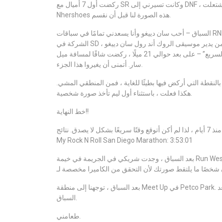
ركضت أول 7 أميال مع SR وكانت تسيرني إلى DNF ، لذلك أدركت أنه كان علي أن أبطئ أو أكره نفسي لاحقًا في السباق. اشتعلت
Nhershoes هذه الصورة لنا قبل أن نقسم.
السباق – أحب سان دييغو وأنا يسعدني تمامًا في سباقات RNR ، لذا أعطيها إبهامًا !! كان هذا أول سباق روك رول على الإطلاق ومقرها
الشركة في SD ، لذا فقد شعرت بشعور كبير وممتع. السلبي الصغير الوحيد هو أن كل من يدير موسيقى الروك أند رول سان دييغو
(مؤخرًا) يعرف عن “الجزء على الطريق السريع” – على بعد حوالي 21 ميلًا ، ركضت شاقًا لمسافة ميل. the.the.freeway. إنه أمر غير
سار. أتمنى أن يغيروا هذا الجزء.
النقطة التي أركض فيها بطيئًا للغاية ، فمن المنطقي المشي.
هكذا فعلت ، باستثناء أول ليم تأخذ صورة شخصية.
خط النهاية!!
لقد فعلت بشكل جيد وأنا جيد مع وقتي. أشعر أنه كان ساخنًا وقد ركضت منذ 7 أيام ، لذا لم أكن أتوقع وقتًا سريعًا بشكل لا يصدق. نتائج
My Rock N Roll San Diego Marathon: 3:53:01
بعد السباق ، وجدت شريكي في الجريمة في خيمة Run Westin وحصلت على صورة “مدون أزياء” رائعة جدًا بعد السباق … أعتقد أنهم
بعد السباق ، توجهنا إلى منطقة Meet Up في Petco Park. اخترت الدرج فوق السلالم المتحركة بنسبة 90 ٪ من الوقت ما لم يكن بعد
السباق.
طعامني.