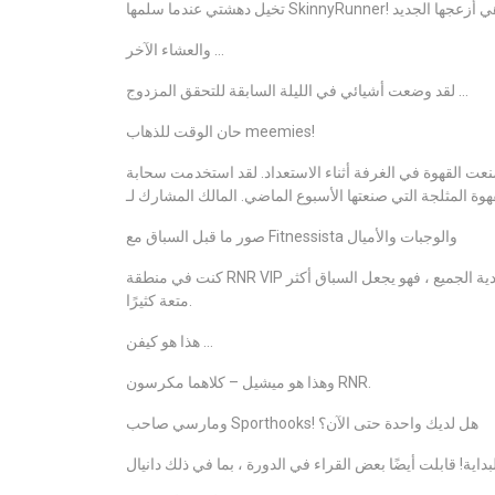
والعشاء الآخر …
لقد وضعت أشيائي في الليلة السابقة للتحقق المزدوج …
حان الوقت للذهاب meemies!
ظ في الساعة 4:30 صباحًا وصنعت القهوة في الغرفة أثناء الاستعداد. لقد استخدمت سحابة Suja Vanilla لتحلية/
صور ما قبل السباق مع Fitnessista والوجبات والأميال
كنت في منطقة RNR VIP ورأيت بالفعل مجموعة من أصدقائي من السباقات الأخرى. أحب مدى ودية الجميع ، فهو يجعل السباق أكثر
متعة كثيرًا.
هذا هو كيفن …
وهذا هو ميشيل – كلاهما مكرسون RNR.
ومارسي صاحب Sporthooks! هل لديك واحدة حتى الآن؟