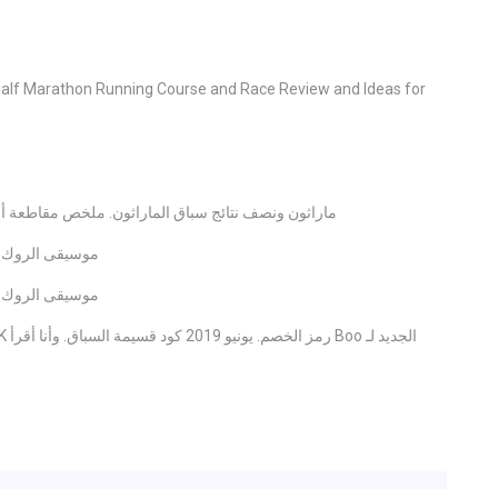
نصف سباق الماراثون خلاصة ومراجعة. athon Running Course and Race Review and Ideas for
OC ماراثون ونصف نتائج سباق الماراثون. ملخص مقاطعة أورانج وأفضل أ
موسيقى الروك إن رو
موسيقى الروك إن رو