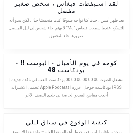
لقد استيقظت فيغاس ، شخص صغير
لقد
مفضل
استيقظت
بعد ظهر أمس ، حيث كنا نواجه ضيوفًا! كنت متحمسًا جدًا ، لكن يبدو أنه
فيغاس
لا يهتم. جاء شخص لي ليل المفضل “MJ” للتسكع. عندما سمعت فيغاس
،
صريرها جاء للتحقيق.
شخص
صغير
مفضل
كومة في يوم الأميال – اليوست !! –
كومة
بودكاست 48
في
مشغل الصوت 00:00 00:00 00:00 بودكاست: العب في نافذة جديدة |
يوم
تحميل الاشتراك: Apple Podcasts | بودكاست جوجل | غرزة | RSS
الأميال
أحدث مقاطع الفيديو الخاصة بي بلدي النصف الآخر
–
اليوست
!!
–
كيفية
كيفية الوقوع في سباق ليلي
بودكاست
الوقوع
يوجد سباقان ليليين في جدول أعمالي هذا العام – واحد هذا الأسبوع: