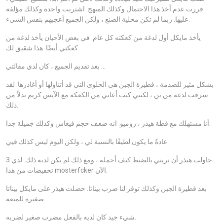
قررت عدم أخذ هذا الاحتمال وكذلك المبهج. اشتريت واحدة وكذلك مؤلفة
عليها. ربما لم تكن محلية الصنع ، ولكن الجميع أعجبهم بنفس الشيء.
يأخذ مايكل أول لدغة من كعكته كل عام. في بعض الأحيان يأخذ لدغة من
كعكتي أيضًا. هذا شقيق لك.
بعد تقديم الجميع ، كان لدي مقالتي …
بشكل مثير للصدمة ، فطيرة الجبن هي الحلوى التي قد أتناولها أو أغادرها. لقد
سرقت لدغة من بن ، لكنني كنت أعاني من الكعكة مع الآيس كريم بدلاً من
ذلك.
أنا مستهلك مع قطة هيذر ، روميو. انه ضعف حجم فيغاس وكذلك جميلة جدا.
عادةً ما يكون لطيفًا بالنسبة لي ، ولكن اليوم ليس كذلك فيي
حاولت هيذر أن تريني بالضبط كيف أحمله ، ومع ذلك لم يكن لديه ذلك. لدي 3
تخفيضات من هذا mosterfcker الآن.
بعد فطيرة الجبن وكذلك توفر لنا ضرب بيناتا. حصلت هيذر على مايكل بيناتا
صغيرة للمتعة.
شيء جيد كان لديه بالفعل مضرب صغير لضربه.