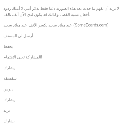
لا تريد أن تفهم ما حدث بعد هذه الصورة. دعنا فقط نذكر أنني لا أملك ردود
أفعال تشبه القط ، وكذلك قد يكون لدي الآن أنف تالف.
عيد ميلاد سعيد لكسر الأنف. عيد ميلاد سعيد. (SomeEcards.com)
أرسل لي المصنف
يحفظ
المشاركة تعنى الاهتمام!
يشارك
سقسقة
دبوس
يشارك
بريد
يشارك