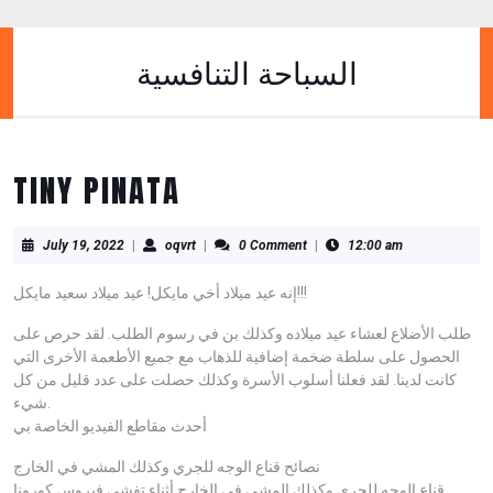
Skip
to
content
السباحة التنافسية
Skip
to
content
TINY PINATA
July
oqvrt
July 19, 2022
|
oqvrt
|
0 Comment
|
12:00 am
19,
2022
إنه عيد ميلاد أخي مايكل! عيد ميلاد سعيد مايكل!!!
طلب الأضلاع لعشاء عيد ميلاده وكذلك بن في رسوم الطلب. لقد حرص على
الحصول على سلطة ضخمة إضافية للذهاب مع جميع الأطعمة الأخرى التي
كانت لدينا. لقد فعلنا أسلوب الأسرة وكذلك حصلت على عدد قليل من كل
شيء.
أحدث مقاطع الفيديو الخاصة بي
نصائح قناع الوجه للجري وكذلك المشي في الخارج
قناع الوجه للجري وكذلك المشي في الخارج أثناء تفشي فيروس كورونا.