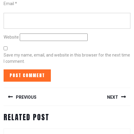
Email
*
Website
Save my name, email, and website in this browser for the next time
I comment.
POST
NAVIGATION
PREVIOUS
NEXT
Previous
Next
RELATED POST
post:
post: