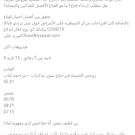
هل تتطلب ارتداء قناع؟ ما هو القناع الأفضل للعدائين والمشاة؟
تحقق من أفضل اختيار لقناع.
بالإضافة إلى اقتراحات مركز السيطرة على الأمراض حول متى ترتدي قناعًا
وكذلك أي نوع خلال اندلاع COVID19.
المزيد على RuneAtrepeat.com
فيديوهات اكثر
0 ثانية من 7 دقائق ، 15 ثانية
القادم
زوجتي الجميلة في جناح بيش: مذكرات – مراجعة كتاب
05:31
يعيش
00:00
08:21
07:15
بن لطيف معي. أنا حقا ليس لدي مفهوم لماذا.
طلب مايكل تشيزكيك لعيد ميلاده وكذلك لأنني لم أقم أبدًا بتصنيع حقيقي ،