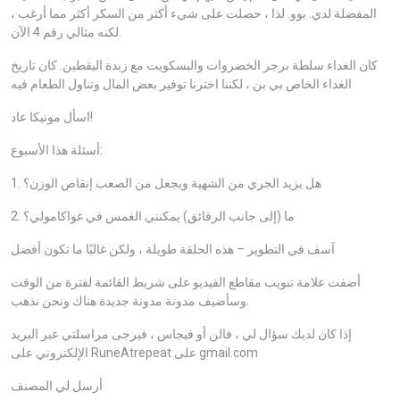
المفضلة لدي. بوو. لذا ، حصلت على شيء أكثر من السكر أكثر مما أرغب ،
لكنه مثالي رقم 4 الآن.
كان الغداء سلطة برجر الخضروات والبسكويت مع زبدة اليقطين. كان تاريخ
الغداء الخاص بي بن ، لكننا اخترنا توفير بعض المال وتناول الطعام فيه
اسأل مونيكا عاد!
أسئلة هذا الأسبوع:
1. هل يزيد الجري من الشهية ويجعل من الصعب إنقاص الوزن؟
2. ما (إلى جانب الرقائق) يمكنني الغمس في غواكامولي؟
آسف في التطوير – هذه الحلقة طويلة ، ولكن غالبًا ما تكون أفضل
أضفت علامة تبويب مقاطع الفيديو على شريط القائمة لفترة من الوقت
وسأضيف مدونة مدونة جديدة هناك ونحن نذهب.
إذا كان لديك سؤال لي ، فالن أو فيجاس ، فيرجى مراسلتي عبر البريد
الإلكتروني على RuneAtrepeat على gmail.com
أرسل لي المصنف