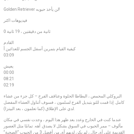
Golden Retriever لن يأخذ حبوبه!
فيديوهات اكثر
0 ثانية من دقيقتين ، 19 ثانية
القادم
كيفية القيام بتمرين أسفل الجسم للعدائين أ
03:09
يعيش
00:00
08:21
02:19
البروكلي المحمص ، البطاطا الحلوة وعناقف الفرخ – كل جزء من عشاء
كامل. إذا قمت للتو بتبديل الفرخ لسلمون ، فسوف أتناول العشاء المفضل
لدي على الإطلاق (كما تعلمون ، بعد البيتزا).
عندما كنت في الخارج وعدد بعد ظهر هذا اليوم ، وجدت نفسي في مكان
مألوف – ممر الحبوب في السوق بشكل لا يصدق. أهه. تمامًا مثل العصور
القديمة على أي حال ، لم يكن لديهم أي من أفضل 3 من الحبوب “الصحية”