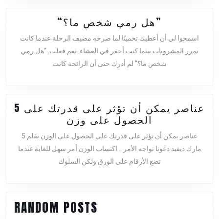
“هل
“هل رمي شخص ما؟”
رمي
اسمحوا لي أن أعطيك تخمينًا لما صرخه مضيف الرحلة عندما كانت
شخص
تمرر المشروبات بينما كنت أحفر في العشاء. نعم فعلت. “هل رمي
ما؟”
شخص ما؟” لم أدرك حتى أن الرائحة كانت
5 عناصر يمكن أن تؤثر على قدرتك على
5
الحصول على وزن
عناصر
5 عناصر يمكن أن تؤثر على قدرتك على الحصول على الوزن بقلم
يمكن
مارك ديفيد دعونا نواجه الأمر .. اكتساب الوزن أمر سهل للغاية عندما
أن
تضع الأرقام على الورق ولكن السلوك
تؤثر
على
قدرتك
على
RANDOM POSTS
الحصول