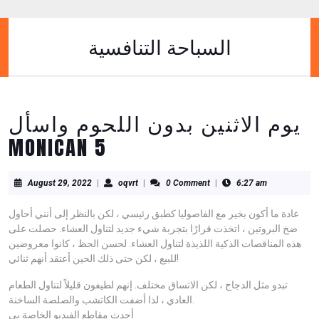
Skip
to
content
السباحة التنافسية
Skip
to
content
يوم الاثنين بدون اللحوم واسأل
MONICAN 5
August
oqvrt
August 29, 2022
|
oqvrt
|
0 Comment
|
6:27 am
29,
2022
عادة ما أكون بخير مع الفاصوليا كطبق رئيسي ، لكن بالنظر إلى أنني أحاول
ضخ البروتين ، اتخذت قرارًا بتجربة شيء جديد لتناول العشاء. حصلت على
هذه المناقصات الذكية اللذيذة لتناول العشاء. لحسن الحظ ، كانوا معروضين
للبيع ، لكن حتى ذلك الحين أعتقد أنهم ثنائي!
تبدو مثل الدجاج ، لكن الاتساق مختلف. إنهم لطيفون قليلاً لتناول الطعام
العادي ، لذا أضفت الكاتشب والصلصة الساخنة.
أحدث مقاطع الفيديو الخاصة بي